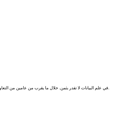
كشركة متنامية ، وجدنا في خبرة Naxly في علم البيانات لا تقدر بثمن. خلال ما يقرب من عامين من التعاون ، ساعدونا في تحديد بياناتنا.