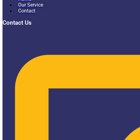
Our Service
Contact
Contact Us